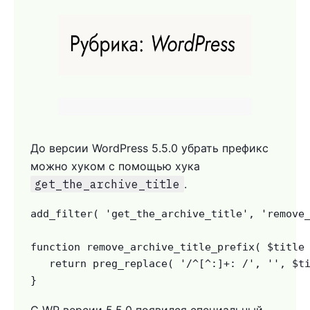
До версии WordPress 5.5.0 убрать префикс
можно хуком с помощью хука
get_the_archive_title
.
add_filter( 'get_the_archive_title', 'remove_
function remove_archive_title_prefix( $title 
   return preg_replace( '/^[^:]+: /', '', $ti
}