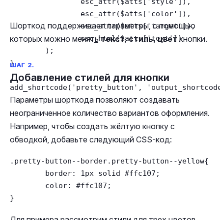
		esc_attr($atts['style']),

		esc_attr($atts['color']),

Шорткод поддерживает параметры, с помощью
		esc_attr($atts['target']),

		esc_html($atts['text'])

которых можно менять
текст, стиль, цвет
кнопки.
	);

}

ШАГ 2.
Добавление стилей для кнопки
add_shortcode('pretty_button', 'output_shortcod
Параметры шорткода позволяют создавать
неограниченное количество вариантов оформления.
Например, чтобы создать жёлтую кнопку с
обводкой, добавьте следующий CSS-код:
.pretty-button--border.pretty-button--yellow{

	border: 1px solid #ffc107;

	color: #ffc107;

}
Для примера рассмотрим стили для трех цветов