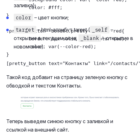
заливка);
	color: #fff;

}

color
– цвет кнопки;
target
– html-атрибут target (
_self
–
.pretty-button--border.pretty-button--red{

открытие в текущем окне,
_blank
– открытие в
	border: 1px solid var(--color-red);

новом окне).
	color: var(--color-red);

}
[pretty_button text="Контакты" link="/contacts/
Такой код добавит на страницу зеленую кнопку с
обводкой и текстом Контакты.
Теперь выведем синюю кнопку с заливкой и
ссылкой на внешний сайт.