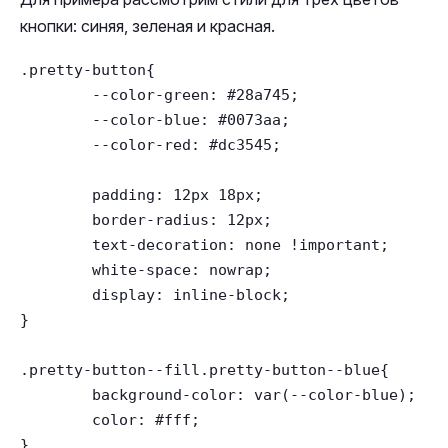
кнопки: синяя, зеленая и красная.
.pretty-button{

	--color-green: #28a745;

	--color-blue: #0073aa;

	--color-red: #dc3545;

	padding: 12px 18px;

	border-radius: 12px;

	text-decoration: none !important;

	white-space: nowrap;

	display: inline-block;

}

.pretty-button--fill.pretty-button--blue{

	background-color: var(--color-blue);

	color: #fff;

}
