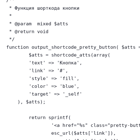
/**

 * Функция шорткода кнопки

 *

 * @param  mixed $atts

 * @return void

 */

function output_shortcode_pretty_button( $atts =
	$atts = shortcode_atts(array(

        'text' => 'Кнопка',

        'link' => '#',

        'style' => 'fill',

        'color' => 'blue',

        'target' => '_self'

    ), $atts);

	return sprintf(

		'<a href="%s" class="pretty-button pretty-button--%s pretty-button--%s" target="%s">%s</a>',

		esc_url($atts['link']),
