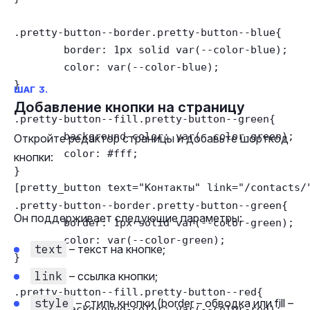
.pretty-button--border.pretty-button--blue{

	border: 1px solid var(--color-blue);

	color: var(--color-blue);

}

ШАГ 3.
Добавление кнопки на страницу
.pretty-button--fill.pretty-button--green{

	background-color: var(--color-green);

Откройте редактор страницы и добавьте шорткод
	color: #fff;

кнопки:
}

[pretty_button text="Контакты" link="/contacts/
.pretty-button--border.pretty-button--green{

Он поддерживает следующие параметры:
	border: 1px solid var(--color-green);

	color: var(--color-green);

text
– текст на кнопке;
}

link
– ссылка кнопки;
.pretty-button--fill.pretty-button--red{

style
– стиль кнопки (border – обводка или fill –
	background-color: var(--color-red);
